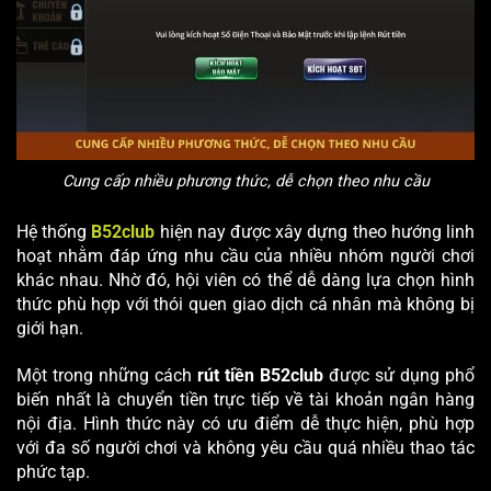
Cung cấp nhiều phương thức, dễ chọn theo nhu cầu
Hệ thống
B52club
hiện nay được xây dựng theo hướng linh
hoạt nhằm đáp ứng nhu cầu của nhiều nhóm người chơi
khác nhau. Nhờ đó, hội viên có thể dễ dàng lựa chọn hình
thức phù hợp với thói quen giao dịch cá nhân mà không bị
giới hạn.
Một trong những cách
rút tiền B52club
được sử dụng phổ
biến nhất là chuyển tiền trực tiếp về tài khoản ngân hàng
nội địa. Hình thức này có ưu điểm dễ thực hiện, phù hợp
với đa số người chơi và không yêu cầu quá nhiều thao tác
phức tạp.