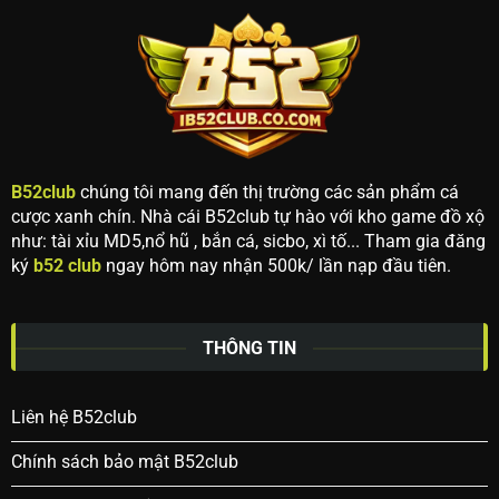
B52club
chúng tôi mang đến thị trường các sản phẩm cá
cược xanh chín. Nhà cái B52club tự hào với kho game đồ xộ
như: tài xỉu MD5,nổ hũ , bắn cá, sicbo, xì tố... Tham gia đăng
ký
b52 club
ngay hôm nay nhận 500k/ lần nạp đầu tiên.
THÔNG TIN
Liên hệ B52club
Chính sách bảo mật B52club