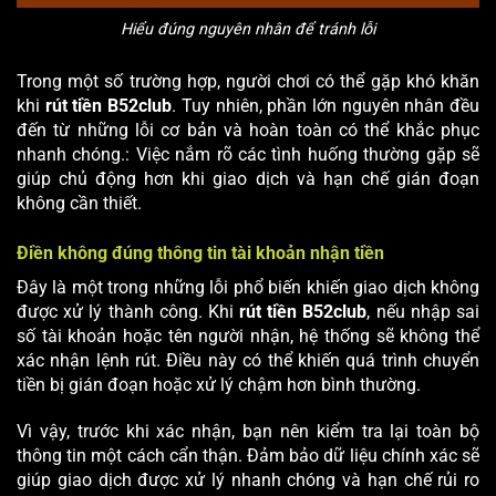
Hiểu đúng nguyên nhân để tránh lỗi
Trong một số trường hợp, người chơi có thể gặp khó khăn
khi
rút tiền B52club
. Tuy nhiên, phần lớn nguyên nhân đều
đến từ những lỗi cơ bản và hoàn toàn có thể khắc phục
nhanh chóng.: Việc nắm rõ các tình huống thường gặp sẽ
giúp chủ động hơn khi giao dịch và hạn chế gián đoạn
không cần thiết.
Điền không đúng thông tin tài khoản nhận tiền
Đây là một trong những lỗi phổ biến khiến giao dịch không
được xử lý thành công. Khi
rút tiền B52club
, nếu nhập sai
số tài khoản hoặc tên người nhận, hệ thống sẽ không thể
xác nhận lệnh rút. Điều này có thể khiến quá trình chuyển
tiền bị gián đoạn hoặc xử lý chậm hơn bình thường.
Vì vậy, trước khi xác nhận, bạn nên kiểm tra lại toàn bộ
thông tin một cách cẩn thận. Đảm bảo dữ liệu chính xác sẽ
giúp giao dịch được xử lý nhanh chóng và hạn chế rủi ro