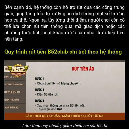
Bên cạnh đó, hệ thống còn hỗ trợ rút qua các cổng trung
gian, giúp tăng tốc độ xử lý giao dịch trong một số trường
hợp cụ thể. Ngoài ra, tùy từng thời điểm, người chơi còn có
thể lựa chọn rút tiền thông qua mã giao dịch hoặc các
phương thức linh hoạt khác được cập nhật trực tiếp trên
nền tảng.
Quy trình rút tiền B52club chi tiết theo hệ thống
Làm theo quy chuẩn, giảm thiểu sai sót tối đa