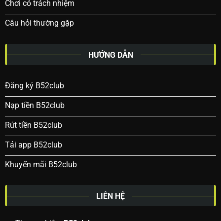
Chơi có trách nhiệm
Câu hỏi thường gặp
HƯỚNG DẪN
Đăng ký B52club
Nạp tiền B52club
Rút tiền B52club
Tải app B52club
Khuyến mãi B52club
LIÊN HỆ