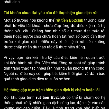
phát sinh.
Tài khoản chưa đạt yêu cầu để thực hiện giao dịch rút
Một số trường hợp không thể
rút tiền B52club
thường xuất
phát từ việc tài khoản chưa đáp ứng đủ điều kiện mà hệ
thống yêu cầu. Chẳng hạn như số dư chưa đạt mức tối
thiểu hoặc người chơi chưa hoàn tất một số bước cần thiết
trước khi giao dịch. Điều này khiến lệnh rút tiền không
được chấp nhận dù thao tác đã thực hiện đúng.
Vì vậy, bạn nên kiểm tra kỹ các điều kiện liên quan trước
khi tiến hành rút tiền. Việc chủ động rà soát sẽ giúp tránh
tình trạng thao tác nhiều lần nhưng vẫn không thành công.
Ngoài ra, điều này còn giúp tiết kiệm thời gian và đảm bảo
quá trình giao dịch diễn ra suôn sẻ hơn.
Hệ thống gặp trục trặc khiến giao dịch bị chậm hoặc lỗi
Đôi khi, quá trình
rút tiền B52club
có thể bị chậm do hệ
thống phải xử lý nhiều giao dịch cùng lúc, đặc biệt vào các
khung giờ cao điểm. Đây là tình trạng khá phổ biến và